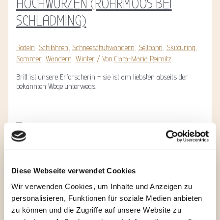
HOCHWURZEN (ROHRMOOS BEI
SCHLADMING)
Rodeln
,
Schifahren
,
Schneeschuhwandern
,
Seilbahn
,
Skitouring
,
Sommer
,
Wandern
,
Winter
/ Von
Clara-Maria Reimitz
Britt ist unsere Erforscherin – sie ist am liebsten abseits der
bekannten Wege unterwegs.
NACHTSKITOUR AUF DIE
Diese Webseite verwendet Cookies
HOCHWURZEN (ROHRMOOS BEI
Wir verwenden Cookies, um Inhalte und Anzeigen zu
SCHLADMING)
personalisieren, Funktionen für soziale Medien anbieten
zu können und die Zugriffe auf unsere Website zu